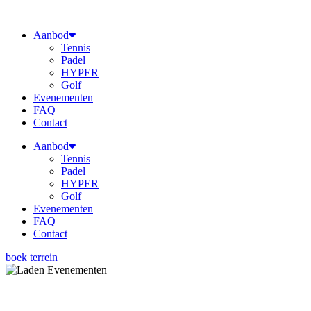
Ga
naar
Aanbod
de
Tennis
inhoud
Padel
HYPER
Golf
Evenementen
FAQ
Contact
Aanbod
Tennis
Padel
HYPER
Golf
Evenementen
FAQ
Contact
boek terrein