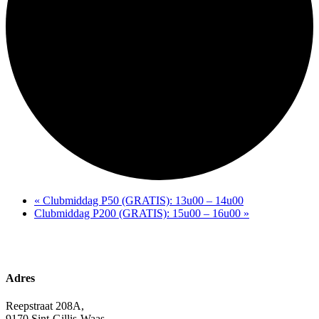
«
Clubmiddag P50 (GRATIS): 13u00 – 14u00
Clubmiddag P200 (GRATIS): 15u00 – 16u00
»
Adres
Reepstraat 208A,
9170 Sint-Gillis-Waas